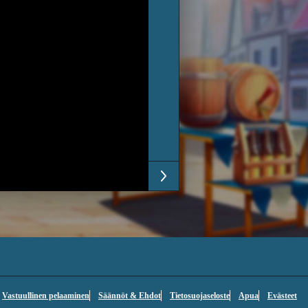
Vastuullinen pelaaminen
Säännöt & Ehdot
Tietosuojaseloste
Apua
Evästeet