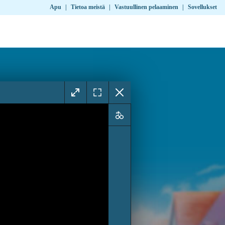
Apu
|
Tietoa meistä
|
Vastuullinen pelaaminen
|
Sovellukset