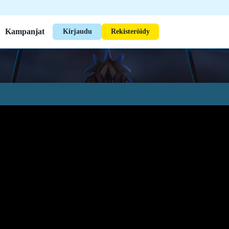
Kampanjat
Kirjaudu
Rekisteröidy