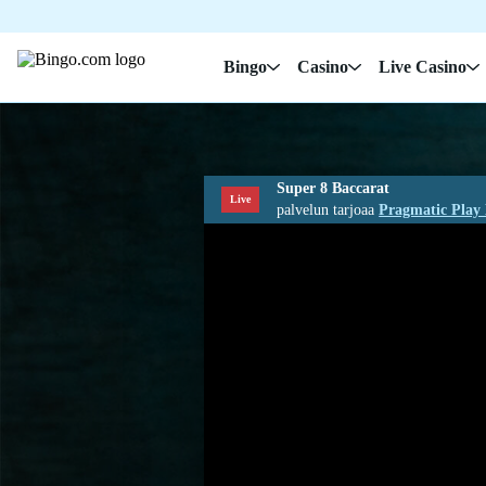
Bingo
Casino
Live Casino
Super 8 Baccarat
Live
palvelun tarjoaa
Pragmatic Play 