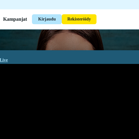
Kampanjat
Kirjaudu
Rekisteröidy
Live