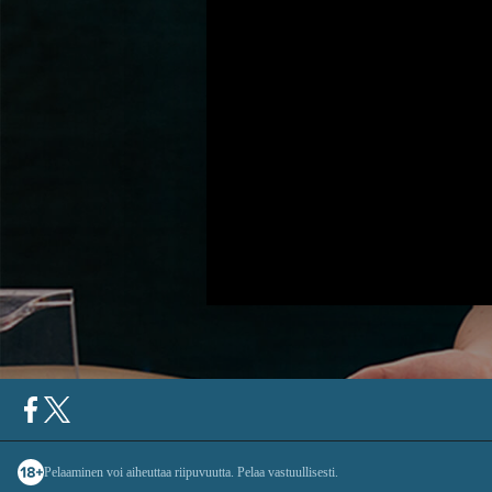
Pelaaminen voi aiheuttaa riipuvuutta. Pelaa vastuullisesti.