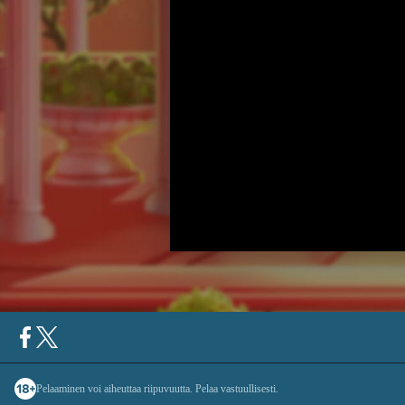
Pelaaminen voi aiheuttaa riipuvuutta. Pelaa vastuullisesti.