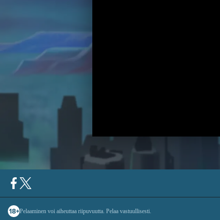
Pelaaminen voi aiheuttaa riipuvuutta. Pelaa vastuullisesti.