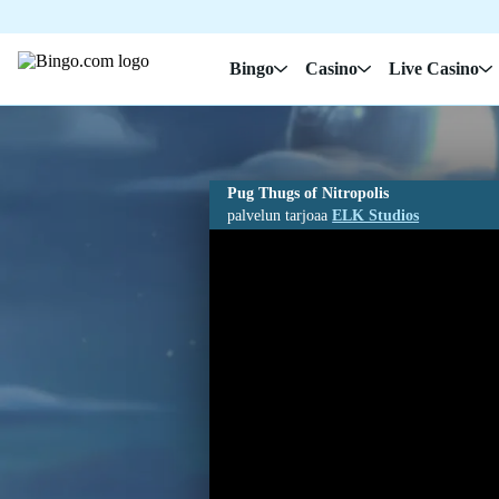
Bingo
Casino
Live Casino
Pug Thugs of Nitropolis
palvelun tarjoaa
ELK Studios