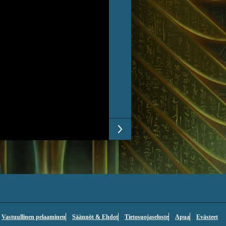
Vastuullinen pelaaminen
Säännöt & Ehdot
Tietosuojaseloste
Apua
Evästeet