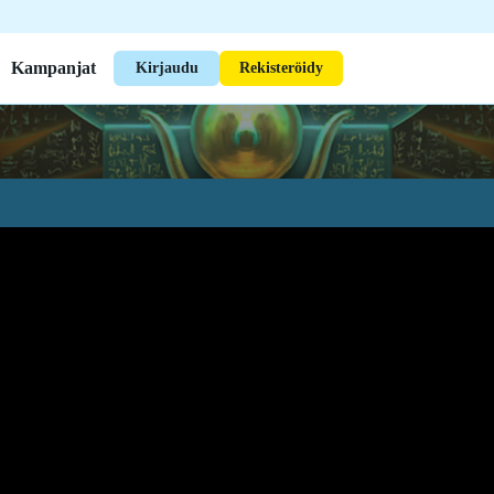
Kampanjat
Kirjaudu
Rekisteröidy