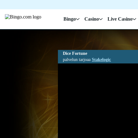
Bingo
Casino
Live Casino
Dice Fortune
palvelun tarjoaa
Stakelogic