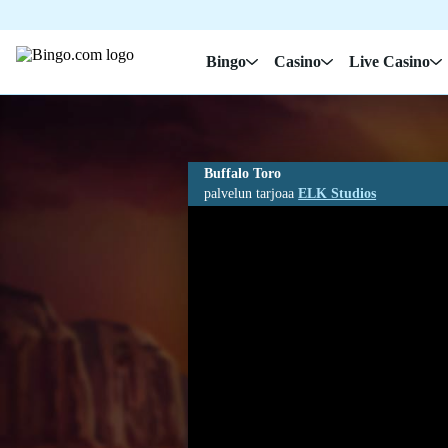
Bingo
Casino
Live Casino
Buffalo Toro
palvelun tarjoaa
ELK Studios