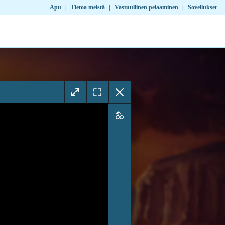
Apu
|
Tietoa meistä
|
Vastuullinen pelaaminen
|
Sovellukset