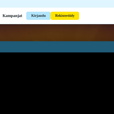
Kampanjat
Kirjaudu
Rekisteröidy