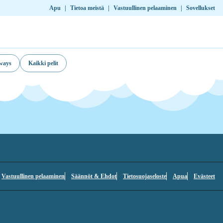
Apu
|
Tietoa meistä
|
Vastuullinen pelaaminen
|
Sovellukset
ways
Kaikki pelit
Vastuullinen pelaaminen
Säännöt & Ehdot
Tietosuojaseloste
Apua
Evästeet