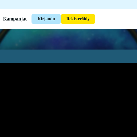
Kampanjat
Kirjaudu
Rekisteröidy