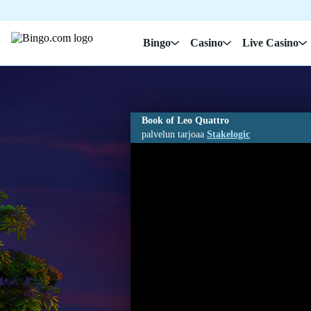
Bingo
Casino
Live Casino
Book of Leo Quattro
palvelun tarjoaa
Stakelogic