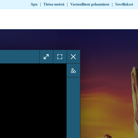
Apu
|
Tietoa meistä
|
Vastuullinen pelaaminen
|
Sovellukset