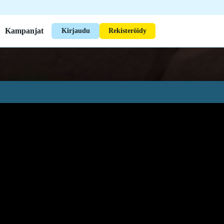
Kampanjat
Kirjaudu
Rekisteröidy