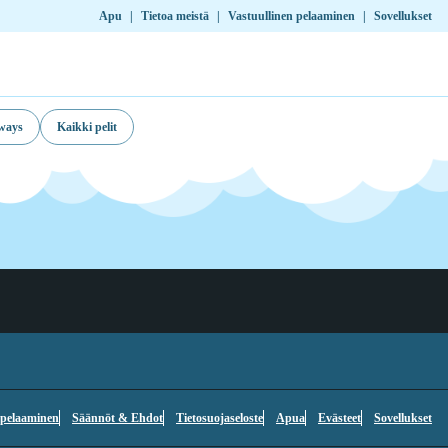
Apu
|
Tietoa meistä
|
Vastuullinen pelaaminen
|
Sovellukset
ways
Kaikki pelit
 pelaaminen
Säännöt & Ehdot
Tietosuojaseloste
Apua
Evästeet
Sovellukset