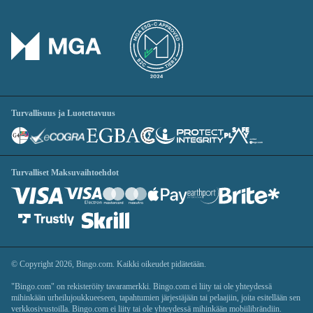
Turvallisuus ja Luotettavuus
Turvalliset Maksuvaihtoehdot
© Copyright 2026, Bingo.com. Kaikki oikeudet pidätetään.
"Bingo.com" on rekisteröity tavaramerkki. Bingo.com ei liity tai ole yhteydessä
mihinkään urheilujoukkueeseen, tapahtumien järjestäjään tai pelaajiin, joita esitellään sen
verkkosivustoilla. Bingo.com ei liity tai ole yhteydessä mihinkään mobiilibrändiin.